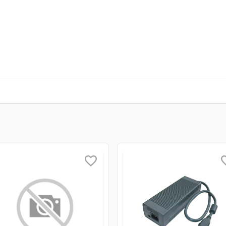
stratégica a esta guerra botânica aberta, com um total de 14 clas
mente no modo cooperativo com tela dividida em qualquer modo de j
box One.
spaço em 12 mapas completamente novos, cada um com camadas de 
s do passado, presente e futuro
vitória dando pulos duplos, pairando no ar e rindo bastante. Dois
isposição enquanto liberta a arma secreta do Zumbinho.