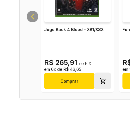
Habilidade 2:
GRANADA GRAVITACIONAL
Habilidade 3:
CHAMADO ROBÓTICO
CAPITÃO BARBAMORTA
Não deixe a aparência enrugada enganar você - este ca
explosão devastadora à queima-roupa.
Habilidade 1:
PAPAGAIO DE PIRATA
Habilidade 2:
BARRIL EXPLOSIVO
Habilidade 3:
RODEIO DE CANHÃO
SUPERMIOLOZ
Este herói possui uma opção ofensiva para qualquer ocasi
você. Precisa impressionar à distância? O incrível laser d
Habilidade 1:
CHUTE HEROICO
Habilidade 2:
BOLA FANTÁSTICA
Habilidade 3:
CICLONE TURBO
CITRINADOR