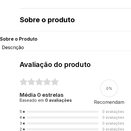
Sobre o produto
Descrição
INFORMAÇÕES SOBRE O PRODUTO
Bem-vindos ao maior mundo do Jogo Plants VS Zombies: 
escolher missões, entrar nos modos cooperativos e multip
vai aparecer. Você também pode trocar de time para desa
Multiplayer para 24 jogadores e cooperativo para 4 
Escolha entre seis modos multiplayer e quatro modos co
Suburbia.
14 classes com mais de 100 personagens jogáveis