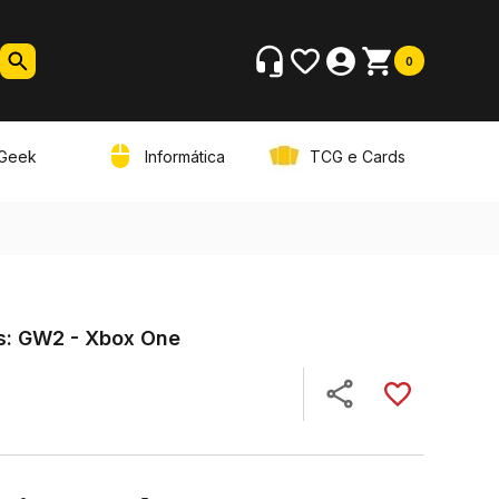
0
Geek
Informática
TCG e Cards
s: GW2 - Xbox One