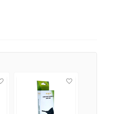
ses de personagens e mais de 100 plantas e zumbis
ogo (não é necessário ter assinatura Xbox Live Gold ou
segredos ocultos à espera de serem descobertos.
 Canhões Zumbinhos automáticos também ajudam. Zumbô,