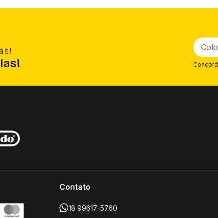
uturo - e também é uma laranja. Sua habilidade de transformação ú
ara conseguir máxima eficiência!
a visão de um futuro controlado por zumbis. Determinada a impedir 
en Warfare, o Milho está pronto para enfrentar os zumbis. O que f