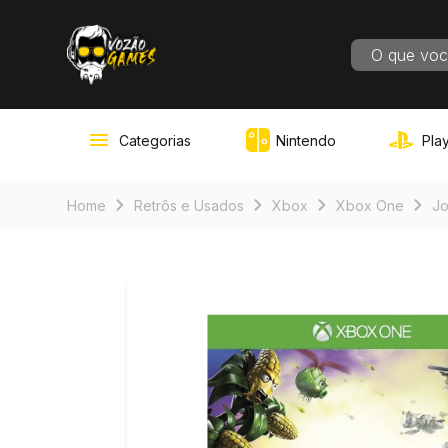
RESULT
Categorias
Nintendo
Play
Home
Retrôs e Usados
Xbox
Xbox One
J