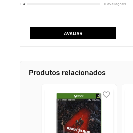
Seis novos personagens trazem ainda mais profundidade e
jogáveis do passado, presente e futuro.
Mais modos de jogar - Um Jogador e Tela Dividida
Avance sozinho contra adversários de IA ou jogue local
PS Plus).
*Tela dividida disponível somente para PlayStation 4 e X
12 Mapas Completamente Novos
Esta disputa por Suburbia se estende no tempo e no e
14 classes de personagens no total - 6 novas classe
ZUMBINHO E ROBÔ-Z
O Zumbinho, o menor e mais ágil dos zumbis, alcança a 
com tecnologia Z. Tamanho, vida e dano maciços à sua d
Habilidade 1:
ZUMBINHO FU