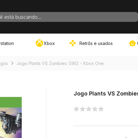
ADOS PARA SUA BUSCA
station
Xbox
Retrôs e usados
VER TUDO
ogos
Jogo Plants VS Zombies: GW2 - Xbox One
Jogo Plants VS Zombie