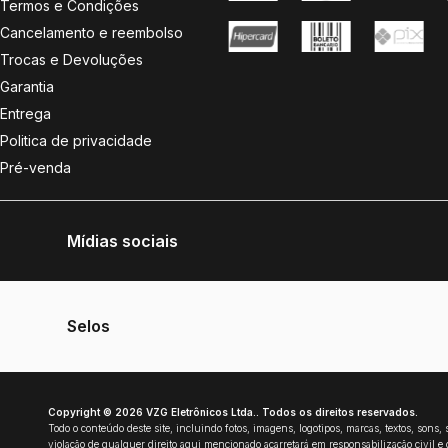
Habilidade 1:
BOMBARDEIO AMANTEIGADO
Habilidade 2:
SALTOCASCA
Habilidade 3:
DISPARAVAGEM
Recursos:
- Compras no jogo opcionais
- Jogo online necessário
- Compatível com Uso remoto
- Classificação: +10 anos (Violência)
Características:
- Desenvolvedora: EA Eletronic Arts
- Modelo: Xbox One (Mídia Física)
Dimensões:
- Comprimento: 5 cm
- Altura: 20 cm
- Largura: 15 cm