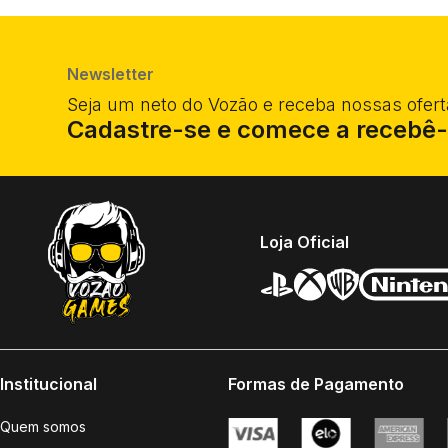
O Citrinador é um caçador de recompensas que veio do f
qualquer outra planta e depois ative o modo de ataque p
Habilidade 1:
PÊSS.E.M.
Habilidade 2:
MODO CIDRA
Habilidade 3:
ESCUDO DE ENERGIA
Habilidade 4:
INVESTIDA TOTAL
ROSA
Rosa é uma feiticeira extremamente poderosa que teve um
Suburbia, para virar o jogo.
Habilidade 1:
ARMADILHA TEMPORAL
Habilidade 2:
ENIGMA ARCANO
Habilidade 3:
CABRIFICAR
CORONEL MILHO
Lutando no exterior durante os eventos do primeiro Gard
Sabugões.