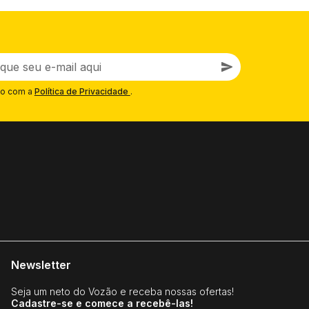
nica permite que ele entre em ação mais rápido que
que isso aconteça, ela viajou para o futuro, até
alta em senso de humor, ele compensa com atitude e dois