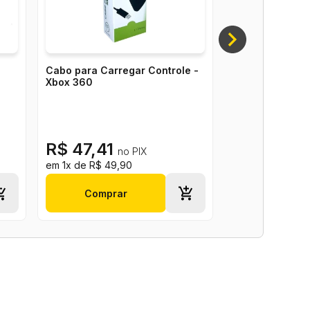
orciona precisão máxima à longa distância e uma
tudo? Sua combinação de três socos cuida disso para