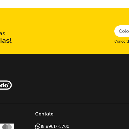
as!
las!
Concord
Contato
18 99617-5760