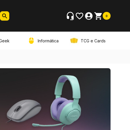
0
Geek
Informática
TCG e Cards