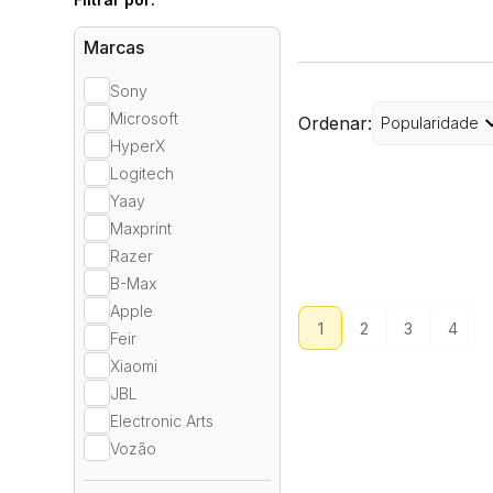
Marcas
Sony
Microsoft
Ordenar:
Popularidade
HyperX
Logitech
Yaay
Maxprint
Razer
B-Max
Apple
1
2
3
4
Feir
Xiaomi
JBL
Electronic Arts
Vozão