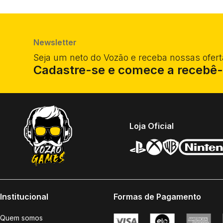
Newsletter
Seja um neto do Vozão e receba nossas ofert
Cadastre-se e comece a recebê-
Loja Oficial
Institucional
Formas de Pagamento
Quem somos