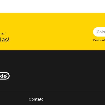
as!
las!
Concord
Contato