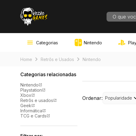
RESULT
Categorias
Nintendo
Play
Home
Retrôs e Usados
Nintendo
Categorias relacionadas
Nintendo
Playstation
Xbox
Ordenar:
Popularidade
Retrôs e usados
Geek
Informática
TCG e Cards
Filtrar por: