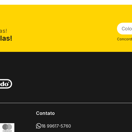
$ 56,91
R$ 94,91
no PIX
no PIX
1x de R$ 59,90
em 2x de R$ 49,95
Comprar
Comprar