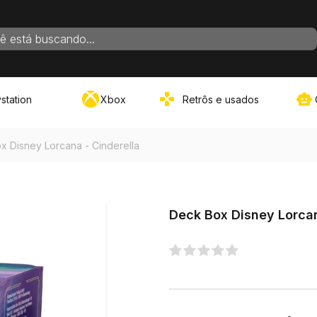
ADOS PARA SUA BUSCA
station
Xbox
Retrôs e usados
VER TUDO
x Disney Lorcana - Cinderella
Deck Box Disney Lorcan