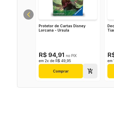
5
0 avaliações
4
0 avaliações
3
0 avaliações
2
0 avaliações
1
0 avaliações
AVALIAR
Produtos relacionados
Dec
Tia