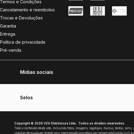
Newsletter
Seja um neto do Vozão e receba nossas ofert
Cadastre-se e comece a recebê-
Loja Oficial