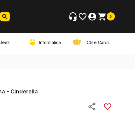
0
Geek
Informática
TCG e Cards
a - Cinderella