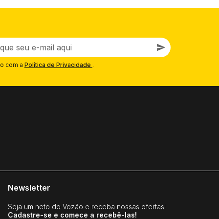
R$ 94,91
no PIX
em 2x de R$ 49,95
Comprar