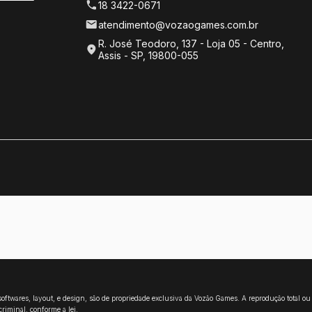
as!
las!
Concord