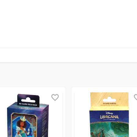
idade do Fabricante/Fornecedor.
omponentes eventuais limitações à utilização de todos os recu
não decorrentes de mal uso (mediante aprovação da fabricante