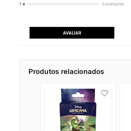
- 1x Deck Box Disney Lorcana - Cinderella
Imagens Meramente Ilustrativas.
Todas as Informações divulgadas são de responsabil
Verifique com os fabricantes do produto e de seus c
*Garantia de 30 dias contra defeitos de fabricação 
Avaliação do produto
0%
Média 0 estrelas
Baseado em
0 avaliações
Recomendam