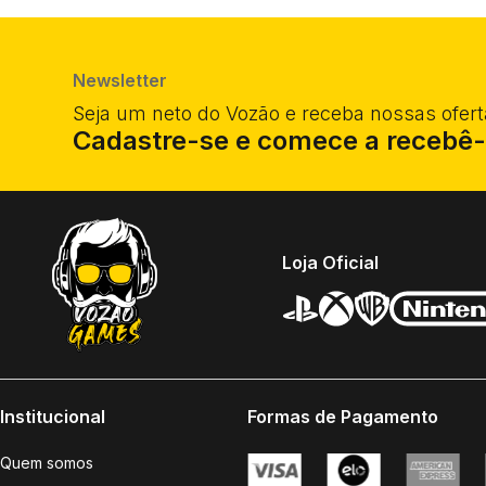
R
em 
Protetor de Cartas Disney
Lorcana - Ursula
R$ 94,91
no PIX
em 2x de R$ 49,95
Comprar