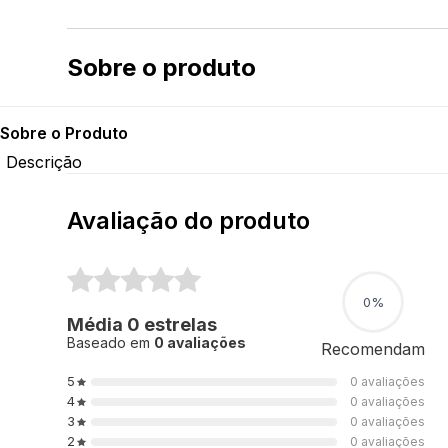
Sobre o produto
Descrição
INFORMAÇÕES SOBRE O PRODUTO
Proteja o seu time!
Armazene e transporte as suas cartas nesta linda caixa i
Características:
Marca: Disney
Material: Acabamento matte
Personagem: Cinderella
Conteúdo da embalagem: